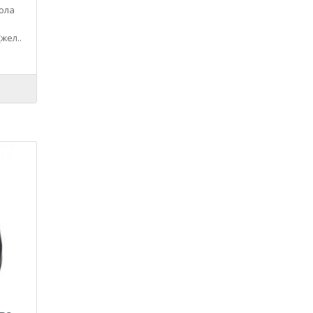
вола
жел..