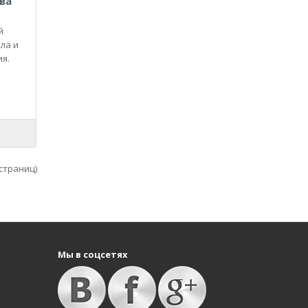
ва
й
ла и
я.
 страниц)
Мы в соцсетях