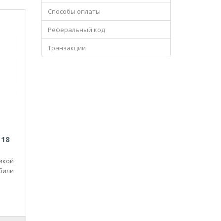
Способы оплаты
Реферальный код
Транзакции
118
икой
били