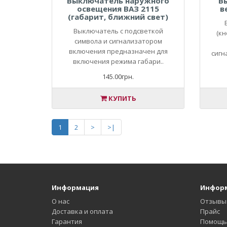
Выключатель наружного
В
освещения ВАЗ 2115
в
(габарит, ближний свет)
Выключатель с подсветкой
(кн
символа и сигнализатором
включения предназначен для
сигн
включения режима габари..
145.00грн.
КУПИТЬ
1
2
>
>|
Информация
Инфор
О нас
Отзывы
Доставка и оплата
Прайс
Гарантия
Помощь 