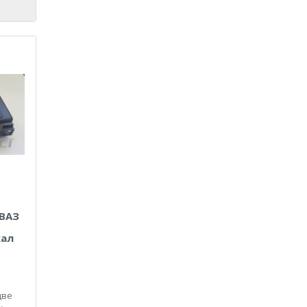
ВАЗ
кал
две