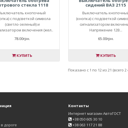
ыключатель обогрева
Выключатель обогре
етрового стекла 1118
сидений ВАЗ 2115
Выключатель кнопочный
Выключатель кнопочны
опка) с подсветкой символа
(кнопка) с подсветкой симво
(светло-зеленый) и
сигнализатором включени
ализатором включения (жел..
Напряжение 12В...
78.00грн.
65.00грн.
КУПИТЬ
КУПИТЬ
Показано с 1 по 12 из 21 (всего 2
мация
Контакты
Интернет магазин АвтоГОСТ
+38 050 605 30 10
в дороге
+38 063 117 21 88