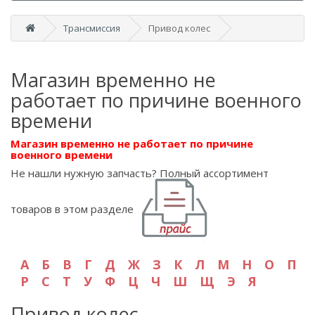
Трансмиссия
Привод колес
Магазин временно не
работает по причине военного
времени
Магазин временно не работает по причине
военного времени
Не нашли нужную запчасть? Полный ассортимент
товаров в этом разделе
А
Б
В
Г
Д
Ж
З
К
Л
М
Н
О
П
Р
С
Т
У
Ф
Ц
Ч
Ш
Щ
Э
Я
Привод колес