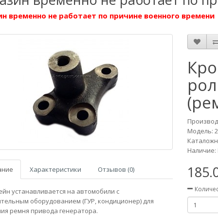
н временно не работает по причине военного времени
Кро
рол
(ре
Производ
Модель:
2
Каталожны
Наличие: 
185.
ание
Характеристики
Отзывов (0)
Количе
йн устанавливается на автомобили с
тельным оборудованием (ГУР, кондиционер) для
ия ремня привода генератора.