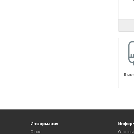
21090
21093
21099
2110
21100
21101
21102
21103
21104
2111
Быст
21110
21114
21116
2112
21124
21126
21128
Информация
Инфор
2113
О нас
Отзывы