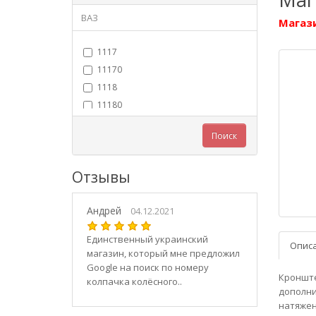
ВАЗ
Магази
1117
11170
1118
11180
11183
Поиск
11184
11186
Отзывы
1119
11190
Андрей
11194
04.12.2021
2101
Единственный украинский
Опис
21010
магазин, который мне предложил
2102
Google на поиск по номеру
Кронште
колпачка колёсного..
21020
дополни
2103
натяжен