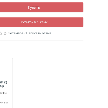
Купить
Купить в 1 клик
0 отзывов
/
Написать отзыв
SPZ)
ер
ается
анием
.