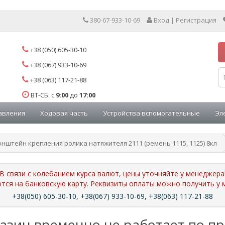
380-67-933-10-69
Вход | Регистрация
+38 (050) 605-30-10
+38 (067) 933-10-69
+38 (063) 117-21-88
ВТ-СБ: с
9:00
до
17:00
авления
Ходовая часть
Устройства вспомогательные
Эл
нштейн крепления ролика натяжителя 2111 (ремень 1115, 1125) 8кл
В связи с колебанием курса валют, цены уточняйте у менеджера
ются на банковскую карту. Реквизиты оплаты можно получить 
+38(050) 605-30-10, +38(067) 933-10-69, +38(063) 117-21-88
азин временно не работает по п