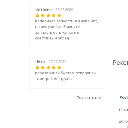
21030
2104
Виталий
23.07.2020
21040
Копеечная запчасть, в Киеве нет,
21044
нашел у ребят. 5 минут и
21047
запчасть есть. сутки и я
2105
счастливый облад..
21050
2106
21060
Петр
Реко
17.07.2020
2107
21070
перезвонили быстро. отправили
тоже. рекомендую!..
21073
21074
2108
Рол
Показать все
21080
21082
Роли
21083
допо
2109