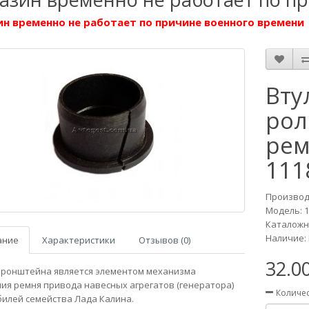
н временно не работает по причине военного времени
Вту
рол
рем
111
Производ
Модель:
1
Каталожны
Наличие: 
ание
Характеристики
Отзывов (0)
32.0
кронштейна является элементом механизма
ия ремня привода навесных агрегатов (генератора)
Количе
илей семейства Лада Калина.