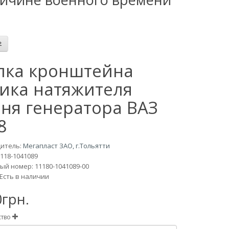
лка кронштейна
ика натяжителя
ня генератора ВАЗ
8
итель:
Мегапласт ЗАО, г.Тольятти
118-1041089
й номер: 11180-1041089-00
Есть в наличии
0грн.
ство