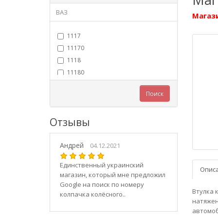
ВАЗ
Магази
1117
11170
1118
11180
11183
Поиск
11184
11186
Отзывы
1119
11190
Андрей
11194
04.12.2021
2101
Единственный украинский
Опис
21010
магазин, который мне предложил
2102
Google на поиск по номеру
Втулка 
колпачка колёсного..
21020
натяжен
2103
автомоб