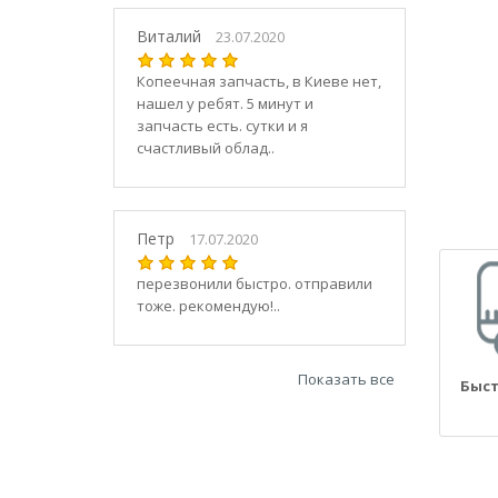
21030
2104
Виталий
23.07.2020
21040
Копеечная запчасть, в Киеве нет,
21044
нашел у ребят. 5 минут и
21047
запчасть есть. сутки и я
2105
счастливый облад..
21050
2106
21060
Петр
17.07.2020
2107
21070
перезвонили быстро. отправили
тоже. рекомендую!..
21073
21074
2108
Показать все
Быст
21080
21082
21083
2109