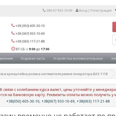
380-67-933-10-69
Вход | Регистрация
+38 (050) 605-30-10
+38 (067) 933-10-69
+38 (063) 117-21-88
ВТ-СБ: с
9:00
до
17:00
авления
Ходовая часть
Устройства вспомогательные
Эл
улка кронштейна ролика натяжителя ремня генератора ВАЗ 1118
В связи с колебанием курса валют, цены уточняйте у менеджера
ются на банковскую карту. Реквизиты оплаты можно получить 
+38(050) 605-30-10, +38(067) 933-10-69, +38(063) 117-21-88
азин временно не работает по п