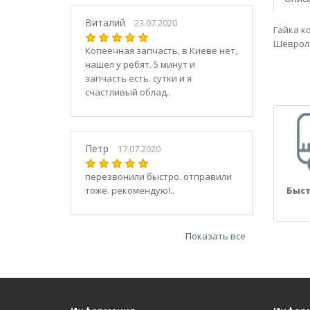
21030
2104
Виталий
23.07.2020
Гайка к
21040
Шевроле
Копеечная запчасть, в Киеве нет,
21044
нашел у ребят. 5 минут и
21047
запчасть есть. сутки и я
2105
счастливый облад..
21050
2106
21060
Петр
17.07.2020
2107
21070
перезвонили быстро. отправили
тоже. рекомендую!..
Быст
21073
21074
2108
Показать все
21080
21082
21083
2109