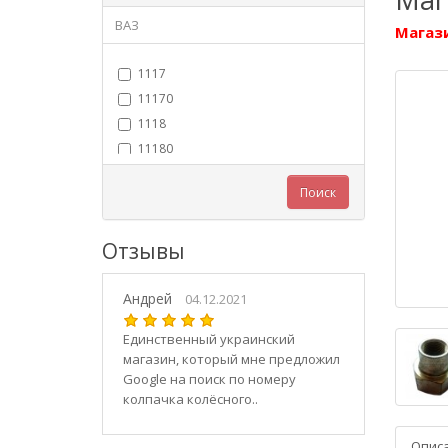
ВАЗ
Магази
1117
11170
1118
11180
11183
Поиск
11184
11186
Отзывы
1119
11190
Андрей
11194
04.12.2021
2101
Единственный украинский
21010
магазин, который мне предложил
2102
Google на поиск по номеру
колпачка колёсного..
21020
2103
Опис