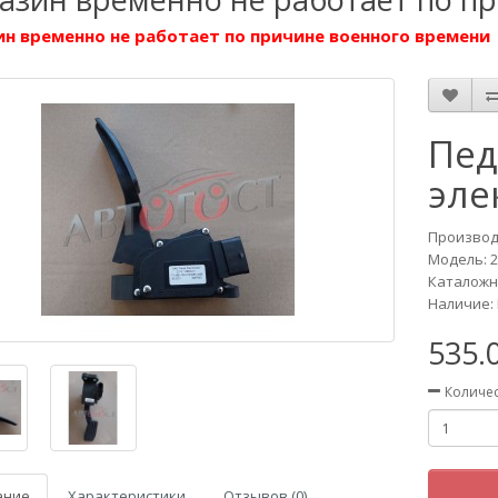
н временно не работает по причине военного времени
Пед
эле
Производ
Модель:
2
Каталожны
Наличие: 
535.
Количе
ание
Характеристики
Отзывов (0)