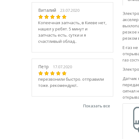
21030
2104
Виталий
23.07.2020
Электро
21040
акселер
Копеечная запчасть, в Киеве нет,
21044
выхлопа
нашел у ребят. 5 минут и
21047
резкое 
запчасть есть. сутки и я
резком 
2105
счастливый облад..
21050
Е-газ н
открыва
2106
газ сост
21060
Петр
17.07.2020
Электро
2107
21070
Датчик 
перезвонили быстро. отправили
передае
тоже. рекомендую!..
21073
сигнал 
21074
открыва
2108
Показать все
21080
21082
21083
2109