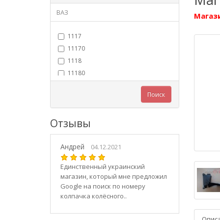
ВАЗ
Магази
1117
11170
1118
11180
11183
Поиск
11184
11186
Отзывы
1119
11190
Андрей
11194
04.12.2021
2101
Единственный украинский
21010
магазин, который мне предложил
2102
Google на поиск по номеру
колпачка колёсного..
21020
2103
Опис