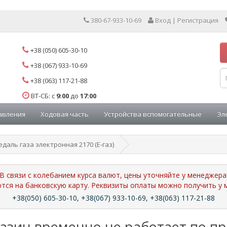
380-67-933-10-69
Вход | Регистрация
+38 (050) 605-30-10
+38 (067) 933-10-69
+38 (063) 117-21-88
ВТ-СБ: с
9:00
до
17:00
авления
Ходовая часть
Устройства вспомогательные
Эл
едаль газа электронная 2170 (Е-газ)
В связи с колебанием курса валют, цены уточняйте у менеджера
ются на банковскую карту. Реквизиты оплаты можно получить 
+38(050) 605-30-10, +38(067) 933-10-69, +38(063) 117-21-88
азин временно не работает по п