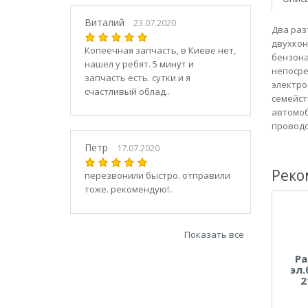
21030
2104
Виталий
23.07.2020
Два раз
21040
двухкон
Копеечная запчасть, в Киеве нет,
21044
бензона
нашел у ребят. 5 минут и
21047
непосре
запчасть есть. сутки и я
электро
2105
счастливый облад..
семейст
21050
автомоб
2106
проводо
21060
Петр
17.07.2020
2107
Реко
21070
перезвонили быстро. отправили
тоже. рекомендую!..
21073
21074
2108
Показать все
21080
Ра
21082
эл
21083
2
2109