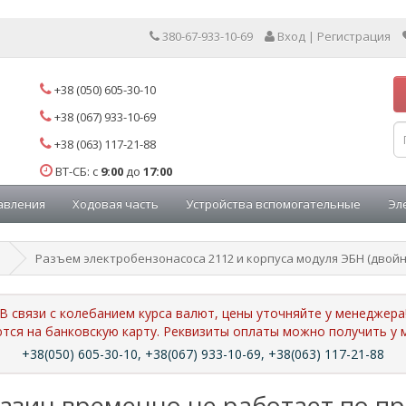
380-67-933-10-69
Вход | Регистрация
+38 (050) 605-30-10
+38 (067) 933-10-69
+38 (063) 117-21-88
ВТ-СБ: с
9:00
до
17:00
авления
Ходовая часть
Устройства вспомогательные
Эл
Разъем электробензонасоса 2112 и корпуса модуля ЭБН (двойн
В связи с колебанием курса валют, цены уточняйте у менеджера
ются на банковскую карту. Реквизиты оплаты можно получить 
+38(050) 605-30-10, +38(067) 933-10-69, +38(063) 117-21-88
азин временно не работает по п