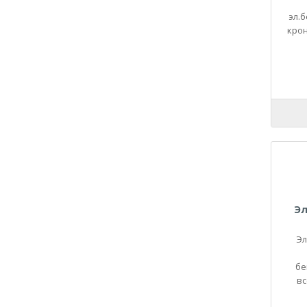
21090
эл.
21093
кро
21099
2110
21100
21101
21102
21103
21104
2111
21110
21114
21116
Эл
2112
Эл
21124
21126
бе
21128
вс
2113