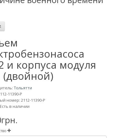
ъем
ктробензонасоса
2 и корпуса модуля
 (двойной)
итель:
Тольятти
112-11390-Р
ый номер: 2112-11390-Р
Есть в наличии
0грн.
ство