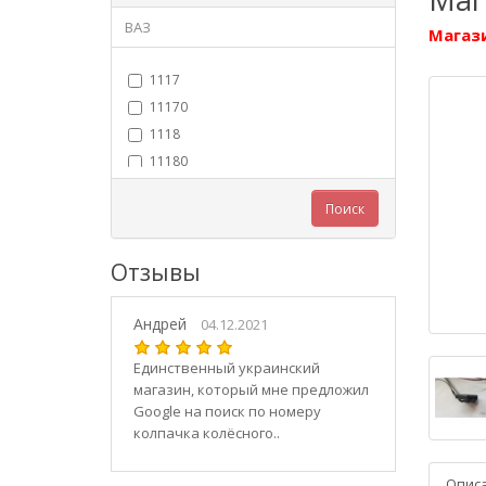
ВАЗ
Магази
1117
11170
1118
11180
11183
Поиск
11184
11186
Отзывы
1119
11190
Андрей
11194
04.12.2021
2101
Единственный украинский
21010
магазин, который мне предложил
2102
Google на поиск по номеру
колпачка колёсного..
21020
2103
Опис