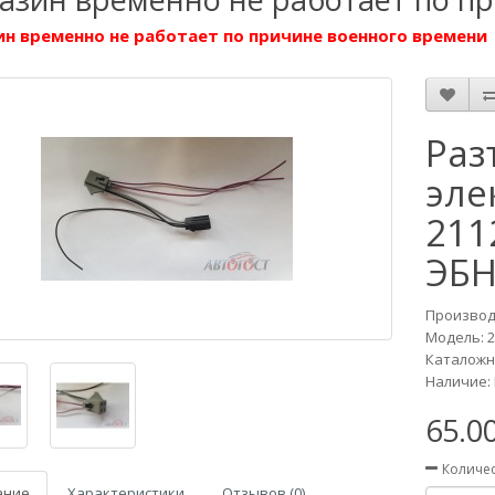
н временно не работает по причине военного времени
Раз
эле
211
ЭБН
Производ
Модель:
2
Каталожн
Наличие: 
65.0
Количе
ание
Характеристики
Отзывов (0)