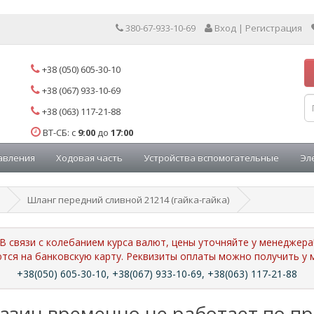
380-67-933-10-69
Вход | Регистрация
+38 (050) 605-30-10
+38 (067) 933-10-69
+38 (063) 117-21-88
ВТ-СБ: с
9:00
до
17:00
авления
Ходовая часть
Устройства вспомогательные
Эл
Шланг передний сливной 21214 (гайка-гайка)
В связи с колебанием курса валют, цены уточняйте у менеджера
ются на банковскую карту. Реквизиты оплаты можно получить 
+38(050) 605-30-10, +38(067) 933-10-69, +38(063) 117-21-88
азин временно не работает по п