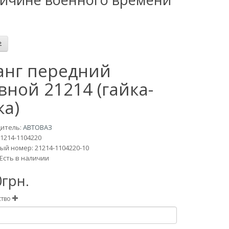
нг передний
вной 21214 (гайка-
ка)
итель:
АВТОВАЗ
21214-1104220
й номер: 21214-1104220-10
Есть в наличии
0грн.
ство