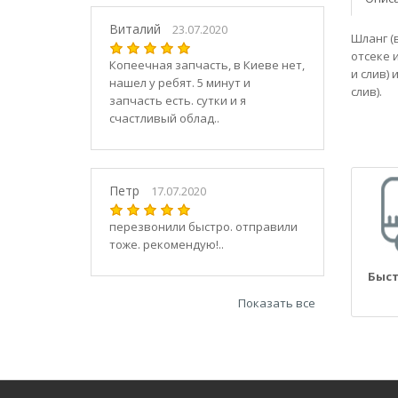
21030
2104
Виталий
23.07.2020
Шланг (
21040
отсеке 
Копеечная запчасть, в Киеве нет,
21044
и слив)
нашел у ребят. 5 минут и
21047
слив).
запчасть есть. сутки и я
2105
счастливый облад..
21050
2106
21060
Петр
17.07.2020
2107
21070
перезвонили быстро. отправили
тоже. рекомендую!..
21073
21074
Быст
2108
Показать все
21080
21082
21083
2109