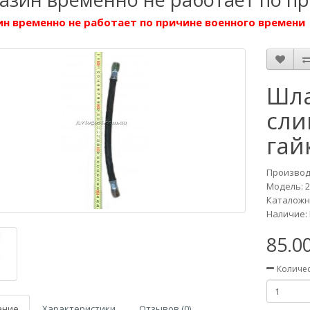
н временно не работает по причине военного времени
Шла
сли
гай
Производ
Модель:
Каталожны
Наличие: 
85.0
Количе
ание
Характеристики
Отзывов (0)