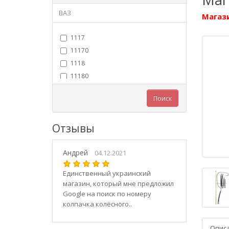
ВАЗ
Магази
1117
11170
1118
11180
11183
Поиск
11184
11186
Отзывы
1119
11190
Андрей
11194
04.12.2021
2101
Единственный украинский
21010
магазин, который мне предложил
2102
Google на поиск по номеру
колпачка колёсного..
21020
2103
Опис