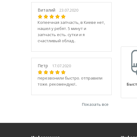
21030
2104
Виталий
23.07.2020
21040
Копеечная запчасть, в Киеве нет,
21044
нашел у ребят. 5 минут и
21047
запчасть есть. сутки и я
2105
счастливый облад..
21050
2106
21060
Петр
17.07.2020
2107
21070
перезвонили быстро. отправили
тоже. рекомендую!..
Быст
21073
21074
2108
Показать все
21080
21082
21083
2109