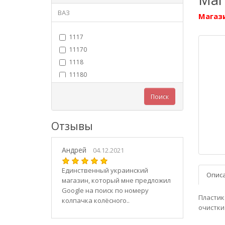
ВАЗ
Магази
1117
11170
1118
11180
11183
Поиск
11184
11186
Отзывы
1119
11190
Андрей
11194
04.12.2021
2101
Единственный украинский
Опис
21010
магазин, который мне предложил
2102
Google на поиск по номеру
Пластик
колпачка колёсного..
21020
очистки
2103