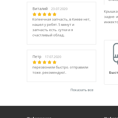
21030
2104
Виталий
23.07.2020
Крышка 
21040
задне- 
Копеечная запчасть, в Киеве нет,
21044
инжекто
нашел у ребят. 5 минут и
21047
запчасть есть. сутки и я
2105
счастливый облад..
21050
2106
21060
Петр
17.07.2020
2107
21070
перезвонили быстро. отправили
тоже. рекомендую!..
Быст
21073
21074
2108
Показать все
21080
21082
21083
2109