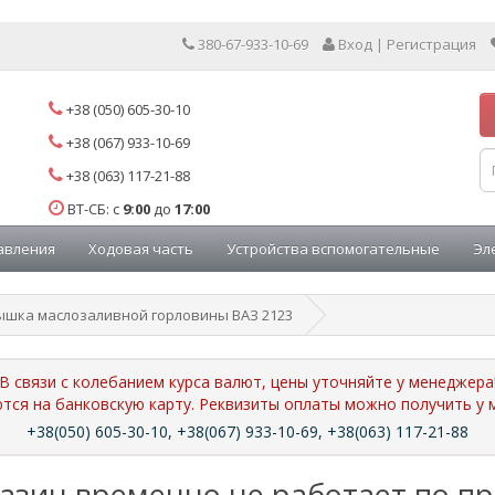
380-67-933-10-69
Вход | Регистрация
+38 (050) 605-30-10
+38 (067) 933-10-69
+38 (063) 117-21-88
ВТ-СБ: с
9:00
до
17:00
авления
Ходовая часть
Устройства вспомогательные
Эл
ышка маслозаливной горловины ВАЗ 2123
В связи с колебанием курса валют, цены уточняйте у менеджера
ются на банковскую карту. Реквизиты оплаты можно получить 
+38(050) 605-30-10, +38(067) 933-10-69, +38(063) 117-21-88
азин временно не работает по п