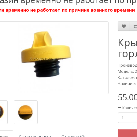
н временно не работает по причине военного времени
Кры
гор
Производ
Модель:
2
Каталожны
Наличие: 
55.0
Количе
ание
Характеристики
Отзывов (0)