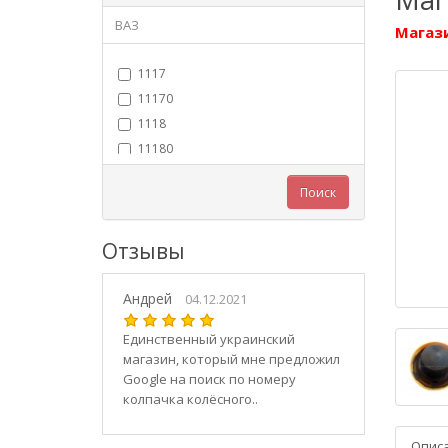
ВАЗ
Магази
1117
11170
1118
11180
11183
Поиск
11184
11186
Отзывы
1119
11190
Андрей
11194
04.12.2021
2101
Единственный украинский
21010
магазин, который мне предложил
2102
Google на поиск по номеру
колпачка колёсного..
21020
2103
Опис