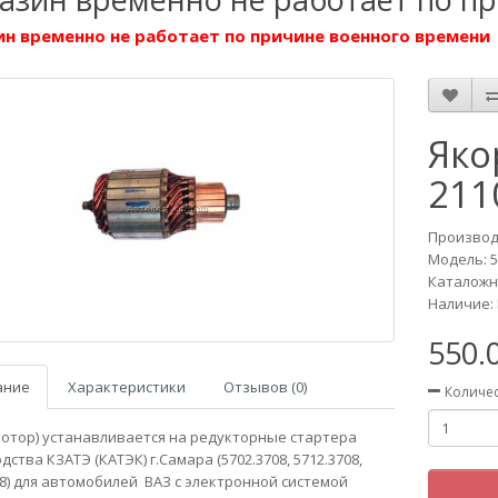
н временно не работает по причине военного времени
Яко
211
Производ
Модель:
5
Каталожн
Наличие: 
550.
ание
Характеристики
Отзывов (0)
Количе
ротор) устанавливается на редукторные стартера
ства КЗАТЭ (КАТЭК) г.Самара (5702.3708, 5712.3708,
08) для автомобилей ВАЗ с электронной системой