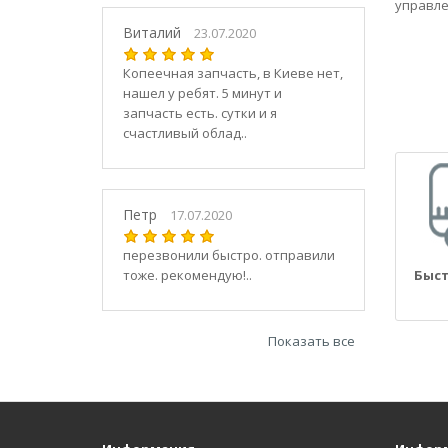
21030
управле
2104
Виталий
23.07.2020
21044
Копеечная запчасть, в Киеве нет,
21047
нашел у ребят. 5 минут и
2105
запчасть есть. сутки и я
21050
счастливый облад..
2106
21060
2107
Петр
17.07.2020
21070
21073
перезвонили быстро. отправили
тоже. рекомендую!..
Быст
21074
2108
21080
Показать все
21082
21083
2109
21090