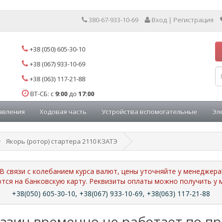
380-67-933-10-69
Вход | Регистрация
+38 (050) 605-30-10
+38 (067) 933-10-69
+38 (063) 117-21-88
ВТ-СБ: с
9:00
до
17:00
авления
Ходовая часть
Устройства вспомогательные
Эл
Якорь (ротор) стартера 2110 КЗАТЭ
В связи с колебанием курса валют, цены уточняйте у менеджера
ются на банковскую карту. Реквизиты оплаты можно получить 
+38(050) 605-30-10, +38(067) 933-10-69, +38(063) 117-21-88
азин временно не работает по п