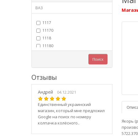
ВАЗ
Магази
1117
11170
1118
11180
11183
Поиск
11184
11186
Отзывы
1119
11190
Андрей
11194
04.12.2021
2101
Единственный украинский
Опис
21010
магазин, который мне предложил
2102
Google на поиск по номеру
Якорь (
колпачка колёсного..
21020
производ
2103
5722.37