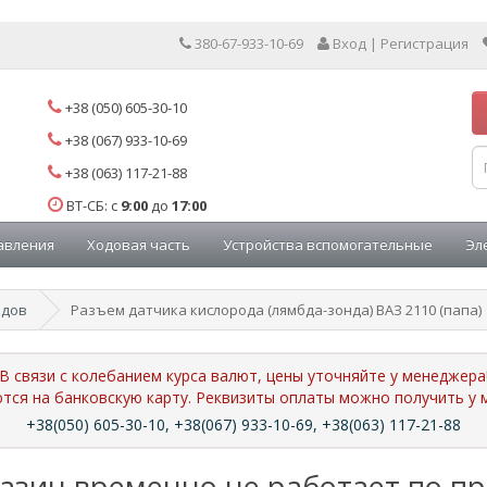
380-67-933-10-69
Вход | Регистрация
+38 (050) 605-30-10
+38 (067) 933-10-69
+38 (063) 117-21-88
ВТ-СБ: с
9:00
до
17:00
авления
Ходовая часть
Устройства вспомогательные
Эл
одов
Разъем датчика кислорода (лямбда-зонда) ВАЗ 2110 (папа)
В связи с колебанием курса валют, цены уточняйте у менеджера
ются на банковскую карту. Реквизиты оплаты можно получить 
+38(050) 605-30-10, +38(067) 933-10-69, +38(063) 117-21-88
азин временно не работает по п