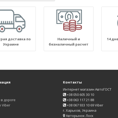
рая доставка по
Наличный и
14 дн
Украине
безналичный расчет
мация
Контакты
Интернет магазин АвтоГОСТ
+38 050 605 30 10
в дороге
+38 063 117 21 88
 Viber
+38 067 933 10 69 Viber
г. Харьков, Украина
Авторынок Лоск