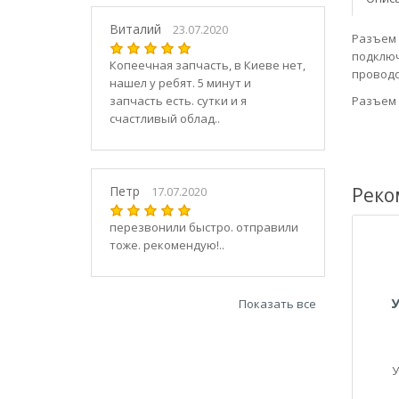
21030
2104
Виталий
23.07.2020
Разъем 
21040
подключ
Копеечная запчасть, в Киеве нет,
21044
проводо
нашел у ребят. 5 минут и
21047
запчасть есть. сутки и я
Разъем 
2105
счастливый облад..
21050
2106
21060
Петр
Реко
17.07.2020
2107
21070
перезвонили быстро. отправили
тоже. рекомендую!..
21073
21074
2108
Показать все
21080
21082
21083
У
2109