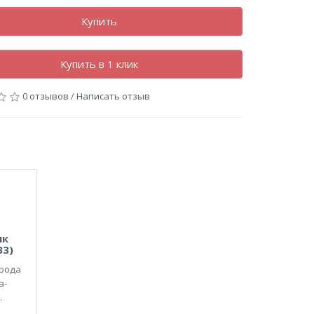
Купить
Купить в 1 клик
0 отзывов
/
Написать отзыв
ик
33)
орода
а-
.