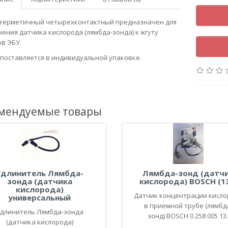
герметичный четырехконтактный предназначен для
ения датчика кислорода (лямбда-зонда) к жгуту
в ЭБУ.
поставляется в индивидуальной упаковке.
мендуемые товары
Удлинитель Лямбда-
Лямбда-зонд (датч
зонда (датчика
кислорода) BOSCH (1
кислорода)
Датчик концентрации кисл
универсальный
в приемной трубе (лямбд
длинитель Лямбда-зонда
зонд) BOSCH 0 258 005 13.
(датчика кислорода)