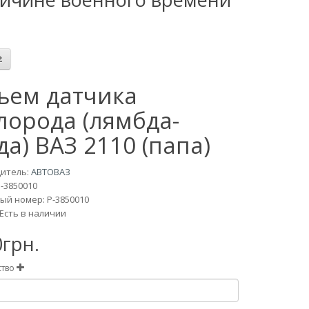
ъем датчика
лорода (лямбда-
да) ВАЗ 2110 (папа)
итель:
АВТОВАЗ
Р-3850010
ый номер: Р-3850010
Есть в наличии
0грн.
ство