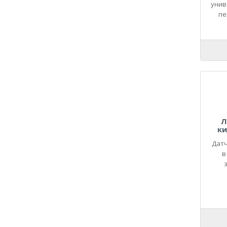
21090
унив
21093
пе
21099
2110
21100
21101
21102
21103
21104
2111
Л
21110
ки
21114
Датч
21116
в
з
2112
21124
21126
21128
2113