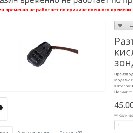
н временно не работает по причине военного времени
Раз
кис
зон
Производ
Модель:
Каталожн
Наличие: 
45.0
Количе
ание
Характеристики
Отзывов (0)