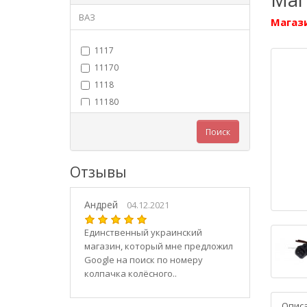
ВАЗ
Магази
1117
11170
1118
11180
11183
Поиск
11184
11186
Отзывы
1119
11190
Андрей
11194
04.12.2021
2101
Единственный украинский
21010
магазин, который мне предложил
2102
Google на поиск по номеру
колпачка колёсного..
21020
2103
Опис