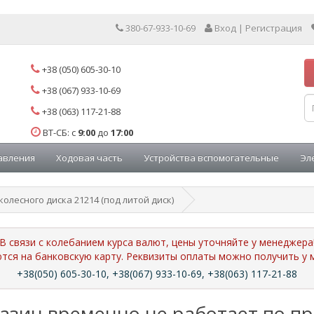
380-67-933-10-69
Вход | Регистрация
+38 (050) 605-30-10
+38 (067) 933-10-69
+38 (063) 117-21-88
ВТ-СБ: с
9:00
до
17:00
авления
Ходовая часть
Устройства вспомогательные
Эл
колесного диска 21214 (под литой диск)
В связи с колебанием курса валют, цены уточняйте у менеджера
ются на банковскую карту. Реквизиты оплаты можно получить 
+38(050) 605-30-10, +38(067) 933-10-69, +38(063) 117-21-88
азин временно не работает по п