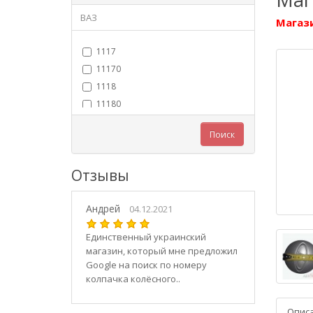
ВАЗ
Магази
1117
11170
1118
11180
11183
Поиск
11184
11186
Отзывы
1119
11190
Андрей
11194
04.12.2021
2101
Единственный украинский
21010
магазин, который мне предложил
2102
Google на поиск по номеру
колпачка колёсного..
21020
2103
Опис