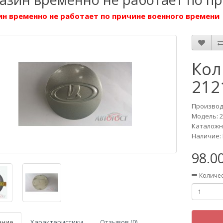
н временно не работает по причине военного времени
Кол
212
Производ
Модель:
2
Каталожны
Наличие: 
98.0
Количе
ание
Характеристики
Отзывов (0)