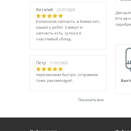
21030
2104
Виталий
23.07.2020
Декорат
21040
R14 авт
Копеечная запчасть, в Киеве нет,
21044
серебри
нашел у ребят. 5 минут и
21047
запчасть есть. сутки и я
2105
счастливый облад..
21050
2106
21060
Петр
17.07.2020
2107
21070
перезвонили быстро. отправили
тоже. рекомендую!..
Быст
21073
21074
2108
Показать все
21080
21082
21083
2109