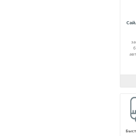
21130
2114
21140
Сай
2115
21150
2120
за
21200
б
авт
2121
21210
21213
21214
21215
2123
21230
21233
21236
2131
2170
Быст