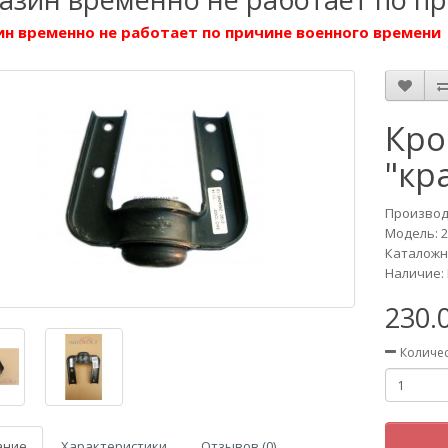
н временно не работает по причине военного времени
Кро
"кр
Производ
Модель:
2
Каталожны
Наличие: 
230.
Количе
ание
Характеристики
Отзывов (0)