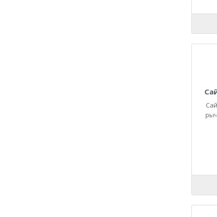
21090
21093
21099
2110
21100
21101
21102
21103
Са
21104
Сай
2111
рыч
21110
21114
21116
2112
21124
21126
21128
2113