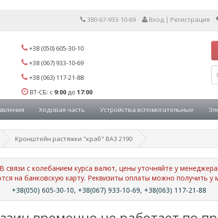
380-67-933-10-69
Вход | Регистрация
+38 (050) 605-30-10
+38 (067) 933-10-69
+38 (063) 117-21-88
ВТ-СБ: с
9:00
до
17:00
авления
Ходовая часть
Устройства вспомогательные
Эл
Кронштейн растяжки "краб" ВАЗ 2190
В связи с колебанием курса валют, цены уточняйте у менеджера
ются на банковскую карту. Реквизиты оплаты можно получить 
+38(050) 605-30-10, +38(067) 933-10-69, +38(063) 117-21-88
азин временно не работает по п