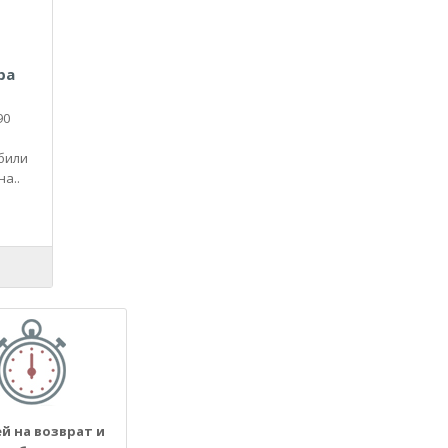
ра
90
били
а..
ей на возврат и