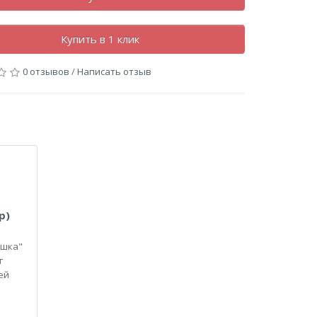
Купить в 1 клик
0 отзывов
/
Написать отзыв
р)
ашка"
г
ей