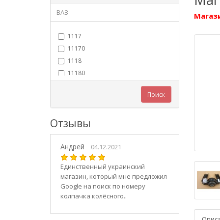
ВАЗ
Магази
1117
11170
1118
11180
11183
Поиск
11184
11186
Отзывы
1119
11190
Андрей
11194
04.12.2021
2101
Единственный украинский
21010
магазин, который мне предложил
2102
Google на поиск по номеру
колпачка колёсного..
21020
2103
Опис