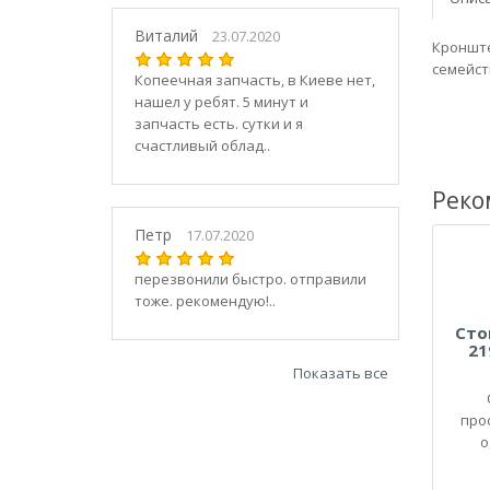
21030
2104
Виталий
23.07.2020
Кронште
21040
семейст
Копеечная запчасть, в Киеве нет,
21044
нашел у ребят. 5 минут и
21047
запчасть есть. сутки и я
2105
счастливый облад..
21050
2106
Реко
21060
Петр
17.07.2020
2107
21070
перезвонили быстро. отправили
тоже. рекомендую!..
21073
21074
Сто
21
2108
Показать все
21080
21082
про
21083
о
2109