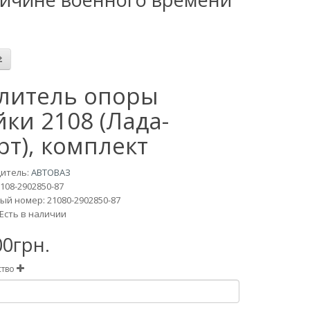
литель опоры
йки 2108 (Лада-
рт), комплект
итель:
АВТОВАЗ
108-2902850-87
й номер: 21080-2902850-87
Есть в наличии
00грн.
ство