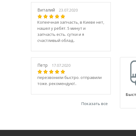
21030
2104
Виталий
23.07.2020
21040
Копеечная запчасть, в Киеве нет,
21044
нашел у ребят. 5 минут и
21047
запчасть есть. сутки и я
2105
счастливый облад..
21050
2106
21060
Петр
17.07.2020
2107
21070
перезвонили быстро. отправили
тоже. рекомендую!..
21073
21074
Быст
2108
Показать все
21080
21082
21083
2109