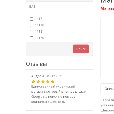
ВАЗ
Магази
1117
11170
1118
11180
11183
Поиск
11184
11186
Отзывы
1119
11190
Андрей
11194
04.12.2021
2101
Единственный украинский
Опис
21010
магазин, который мне предложил
2102
Google на поиск по номеру
Балка п
колпачка колёсного..
21020
устанав
2103
Шевроле