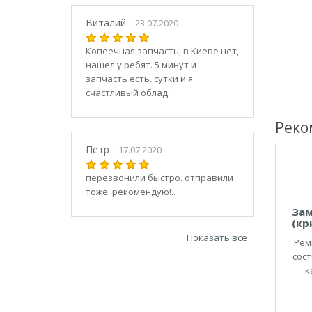
21030
2104
Виталий
23.07.2020
21040
Копеечная запчасть, в Киеве нет,
21044
нашел у ребят. 5 минут и
21047
запчасть есть. сутки и я
2105
счастливый облад..
21050
2106
Реко
21060
Петр
17.07.2020
2107
21070
перезвонили быстро. отправили
тоже. рекомендую!..
21073
21074
Зам
(кр
2108
Показать все
Рем
21080
сос
21082
к
21083
2109