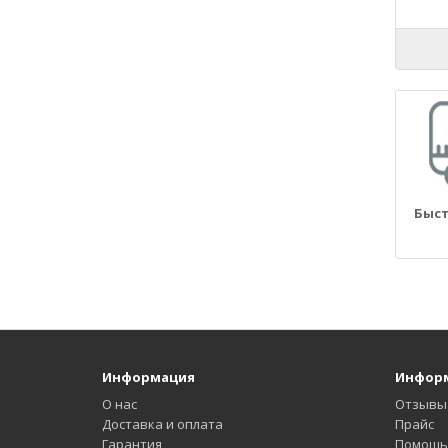
21090
21093
21099
2110
21100
21101
21102
21103
21104
Быст
2111
21110
21114
21116
2112
21124
Информация
Инфор
21126
21128
О нас
Отзывы
Доставка и оплата
Прайс
2113
Гарантия
Помощь 