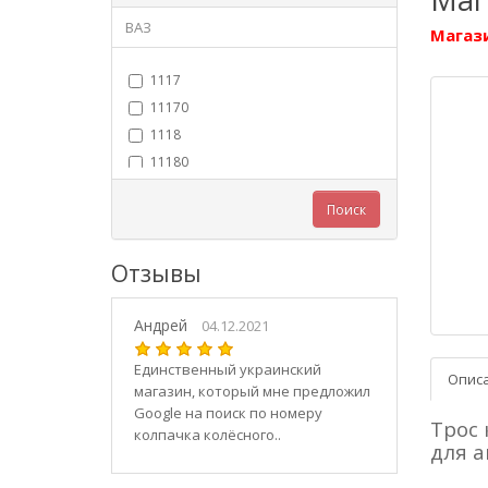
ВАЗ
Магази
1117
11170
1118
11180
11183
Поиск
11184
11186
Отзывы
1119
11190
Андрей
11194
04.12.2021
2101
Единственный украинский
Опис
21010
магазин, который мне предложил
2102
Google на поиск по номеру
Трос 
колпачка колёсного..
21020
для а
2103