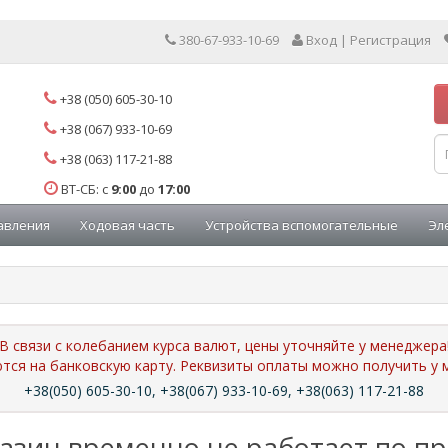
380-67-933-10-69
Вход | Регистрация
+38 (050) 605-30-10
+38 (067) 933-10-69
+38 (063) 117-21-88
ВТ-СБ: с
9:00
до
17:00
авления
Ходовая часть
Устройства вспомогательные
Эл
В связи с колебанием курса валют, цены уточняйте у менеджера
ются на банковскую карту. Реквизиты оплаты можно получить 
+38(050) 605-30-10, +38(067) 933-10-69, +38(063) 117-21-88
азин временно не работает по п