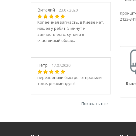
21030
2104
Виталий
23.07.2020
Кронште
21040
2123-341
Копеечная запчасть, в Киеве нет,
21044
нашел у ребят. 5 минут и
21047
запчасть есть. сутки и я
2105
счастливый облад..
21050
2106
21060
Петр
17.07.2020
2107
21070
перезвонили быстро. отправили
тоже. рекомендую!..
Быст
21073
21074
2108
Показать все
21080
21082
21083
2109