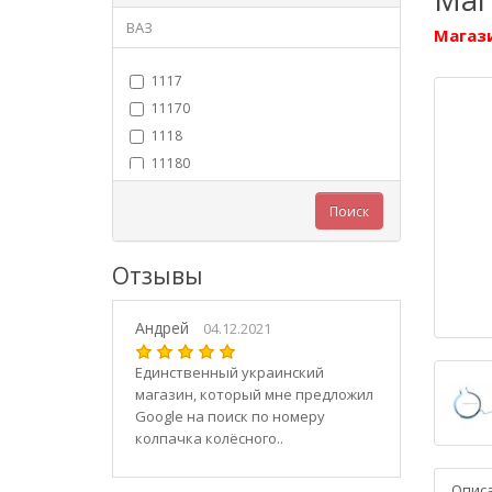
ВАЗ
Магази
1117
11170
1118
11180
11183
Поиск
11184
11186
Отзывы
1119
11190
Андрей
11194
04.12.2021
2101
Единственный украинский
21010
магазин, который мне предложил
2102
Google на поиск по номеру
колпачка колёсного..
21020
2103
Опис