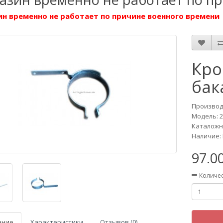
н временно не работает по причине военного времени
Кро
бак
Производ
Модель:
2
Каталожны
Наличие: 
97.0
Количе
ание
Характеристики
Отзывов (0)