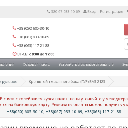
380-67-933-10-69
Вход | Регистрация
+38 (050) 605-30-10
+38 (067) 933-10-69
+38 (063) 117-21-88
ВТ-СБ: с
9:00
до
17:00
авления
Ходовая часть
Устройства вспомогательные
Эл
е рулевое
Кронштейн масляного бака (ГУР) ВАЗ 2123
В связи с колебанием курса валют, цены уточняйте у менеджера
ются на банковскую карту. Реквизиты оплаты можно получить 
+38(050) 605-30-10, +38(067) 933-10-69, +38(063) 117-21-88
азин временно не работает по п