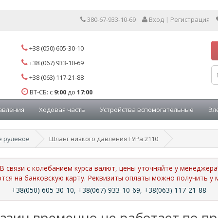
380-67-933-10-69
Вход | Регистрация
+38 (050) 605-30-10
+38 (067) 933-10-69
+38 (063) 117-21-88
ВТ-СБ: с
9:00
до
17:00
авления
Ходовая часть
Устройства вспомогательные
Эл
е рулевое
Шланг низкого давления ГУРа 2110
В связи с колебанием курса валют, цены уточняйте у менеджера
ются на банковскую карту. Реквизиты оплаты можно получить 
+38(050) 605-30-10, +38(067) 933-10-69, +38(063) 117-21-88
азин временно не работает по п