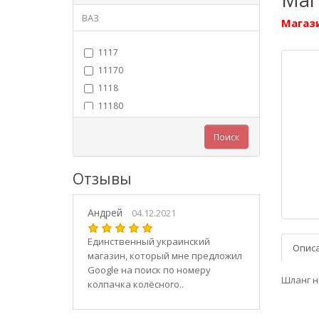
ВАЗ
Магази
1117
11170
1118
11180
11183
Поиск
11184
11186
Отзывы
1119
11190
Андрей
11194
04.12.2021
2101
Единственный украинский
Опис
21010
магазин, который мне предложил
2102
Google на поиск по номеру
Шланг н
колпачка колёсного..
21020
2103