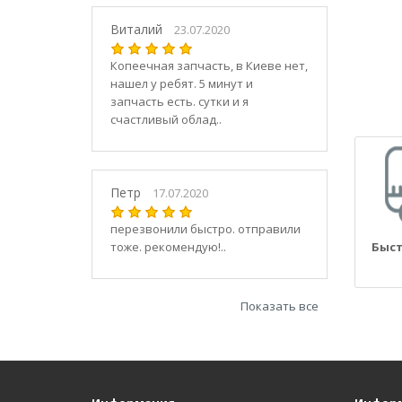
21030
2104
Виталий
23.07.2020
21040
Копеечная запчасть, в Киеве нет,
21044
нашел у ребят. 5 минут и
21047
запчасть есть. сутки и я
2105
счастливый облад..
21050
2106
21060
Петр
17.07.2020
2107
21070
перезвонили быстро. отправили
тоже. рекомендую!..
Быст
21073
21074
2108
Показать все
21080
21082
21083
2109