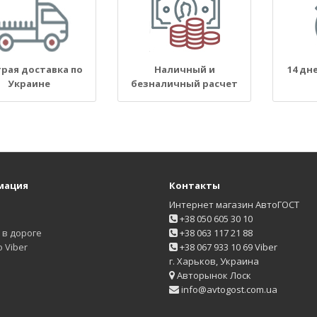
рая доставка по
Наличный и
14 дн
Украине
безналичный расчет
мация
Контакты
Интернет магазин АвтоГОСТ
+38 050 605 30 10
в дороге
+38 063 117 21 88
 Viber
+38 067 933 10 69 Viber
г. Харьков, Украина
Авторынок Лоск
info@avtogost.com.ua