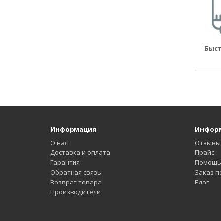
2114
21140
2115
21150
Быст
2120
21200
2121
21210
21213
21214
21215
Информация
Инфор
2123
О нас
Отзывы
21230
Доставка и оплата
Прайс
Гарантия
Помощь 
21233
Обратная связь
Заказ по
21236
Возврат товара
Блог
2131
Производители
2170
21700