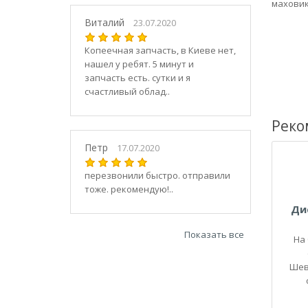
21030
маховик
2104
Виталий
23.07.2020
21040
Копеечная запчасть, в Киеве нет,
21044
нашел у ребят. 5 минут и
21047
запчасть есть. сутки и я
2105
счастливый облад..
21050
2106
Реко
21060
Петр
17.07.2020
2107
21070
перезвонили быстро. отправили
тоже. рекомендую!..
21073
21074
Ди
2108
Показать все
На
21080
21082
Шев
21083
2109