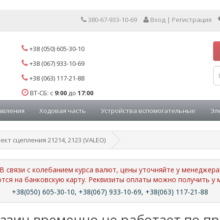
380-67-933-10-69
Вход | Регистрация
+38 (050) 605-30-10
+38 (067) 933-10-69
+38 (063) 117-21-88
ВТ-СБ: с
9:00
до
17:00
авления
Ходовая часть
Устройства вспомогательные
Эл
ект сцепления 21214, 2123 (VALEO)
В связи с колебанием курса валют, цены уточняйте у менеджера
ются на банковскую карту. Реквизиты оплаты можно получить 
+38(050) 605-30-10, +38(067) 933-10-69, +38(063) 117-21-88
азин временно не работает по п