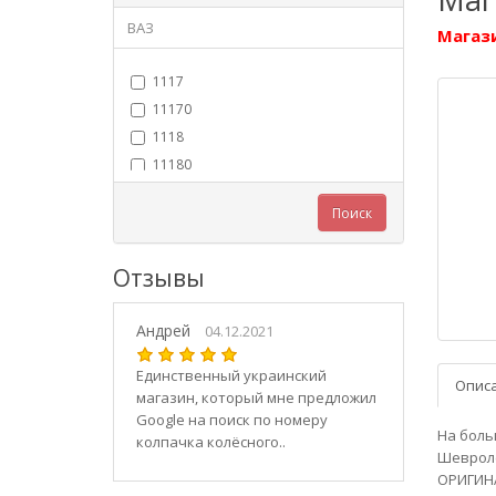
ВАЗ
Магази
1117
11170
1118
11180
11183
Поиск
11184
11186
Отзывы
1119
11190
Андрей
11194
04.12.2021
2101
Единственный украинский
Опис
21010
магазин, который мне предложил
2102
Google на поиск по номеру
На боль
колпачка колёсного..
21020
Шевроле
2103
ОРИГИНА