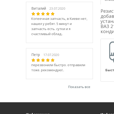
21030
2104
Виталий
23.07.2020
Резис
21040
добав
Копеечная запчасть, в Киеве нет,
21044
устан
нашел у ребят. 5 минут и
ВАЗ 2
21047
запчасть есть. сутки и я
конди
2105
счастливый облад..
21050
2106
21060
Петр
17.07.2020
2107
21070
перезвонили быстро. отправили
тоже. рекомендую!..
Быст
21073
21074
2108
Показать все
21080
21082
21083
2109