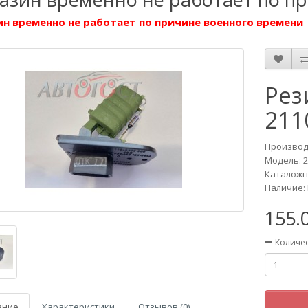
н временно не работает по причине военного времени
Рез
211
Производ
Модель:
2
Каталожн
Наличие: 
155.
Количе
ание
Характеристики
Отзывов (0)