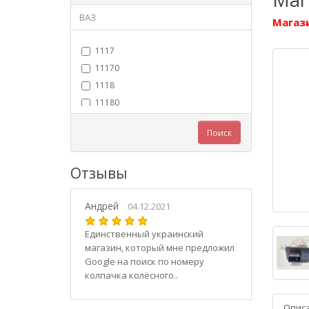
ВАЗ
Магази
1117
11170
1118
11180
11183
Поиск
11184
11186
Отзывы
1119
11190
Андрей
11194
04.12.2021
2101
Единственный украинский
21010
магазин, который мне предложил
2102
Google на поиск по номеру
колпачка колёсного..
21020
2103
Опис