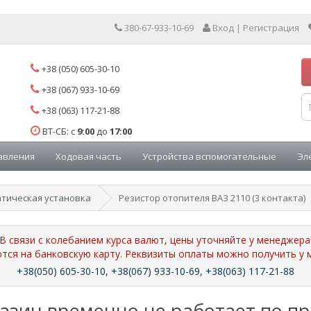
380-67-933-10-69
Вход | Регистрация
+38 (050) 605-30-10
+38 (067) 933-10-69
+38 (063) 117-21-88
ВТ-СБ: с
9:00
до
17:00
авления
Ходовая часть
Устройства вспомогательные
Эл
тическая установка
Резистор отопителя ВАЗ 2110 (3 контакта)
В связи с колебанием курса валют, цены уточняйте у менеджера
ются на банковскую карту. Реквизиты оплаты можно получить 
+38(050) 605-30-10, +38(067) 933-10-69, +38(063) 117-21-88
азин временно не работает по п