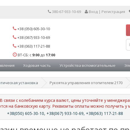
380-67-933-10-69
Вход | Регистрация
+38 (050) 605-30-10
+38 (067) 933-10-69
+38 (063) 117-21-88
ВТ-СБ: с
9:00
до
17:00
авления
Ходовая часть
Устройства вспомогательные
Эл
тическая установка
Рукоятка управления отопителем 2170
В связи с колебанием курса валют, цены уточняйте у менеджера
ются на банковскую карту. Реквизиты оплаты можно получить 
+38(050) 605-30-10, +38(067) 933-10-69, +38(063) 117-21-88
азин временно не работает по п