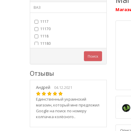
ВАЗ
Магази
1117
11170
1118
11180
11183
Поиск
11184
11186
Отзывы
1119
11190
Андрей
11194
04.12.2021
2101
Единственный украинский
21010
магазин, который мне предложил
2102
Google на поиск по номеру
колпачка колёсного..
21020
2103
Опис