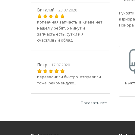
21030
2104
Виталий
23.07.2020
Рукоятк
21040
(Приора
Копеечная запчасть, в Киеве нет,
21044
Приора 
нашел у ребят. 5 минут и
21047
запчасть есть. сутки и я
2105
счастливый облад..
21050
2106
21060
Петр
17.07.2020
2107
21070
перезвонили быстро. отправили
тоже. рекомендую!..
Быст
21073
21074
2108
Показать все
21080
21082
21083
2109