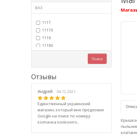
ВАЗ
Магази
1117
11170
1118
11180
11183
Поиск
11184
11186
Отзывы
1119
11190
Андрей
11194
04.12.2021
2101
Единственный украинский
Опис
21010
магазин, который мне предложил
2102
Google на поиск по номеру
Крышка 
колпачка колёсного..
21020
пыльник
2103
клапанн