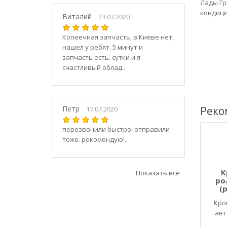
21030
Лады Гр
кондици
2104
Виталий
23.07.2020
21040
Копеечная запчасть, в Киеве нет,
21044
нашел у ребят. 5 минут и
21047
запчасть есть. сутки и я
2105
счастливый облад..
21050
2106
21060
Петр
Реко
17.07.2020
2107
21070
перезвонили быстро. отправили
тоже. рекомендую!..
21073
21074
2108
К
Показать все
21080
ро
(
21082
Кро
21083
авт
2109