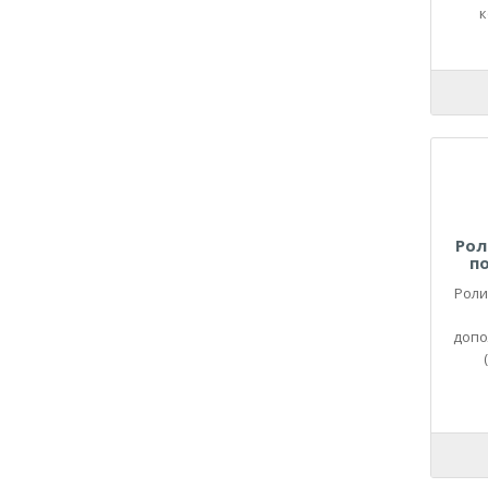
21090
к
21093
21099
2110
21100
21101
21102
21103
21104
Рол
2111
п
21110
Роли
21114
21116
допо
2112
21124
21126
21128
2113