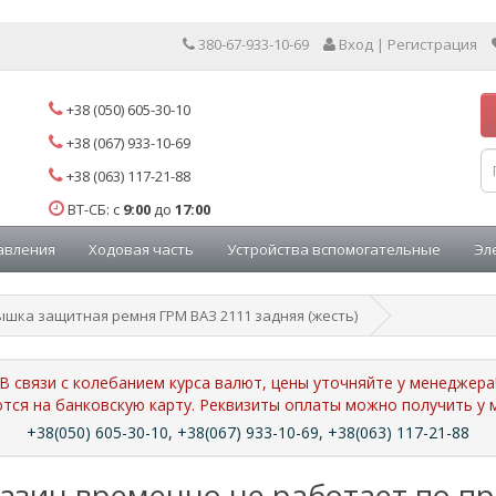
380-67-933-10-69
Вход | Регистрация
+38 (050) 605-30-10
+38 (067) 933-10-69
+38 (063) 117-21-88
ВТ-СБ: с
9:00
до
17:00
авления
Ходовая часть
Устройства вспомогательные
Эл
ышка защитная ремня ГРМ ВАЗ 2111 задняя (жесть)
В связи с колебанием курса валют, цены уточняйте у менеджера
ются на банковскую карту. Реквизиты оплаты можно получить 
+38(050) 605-30-10, +38(067) 933-10-69, +38(063) 117-21-88
азин временно не работает по п