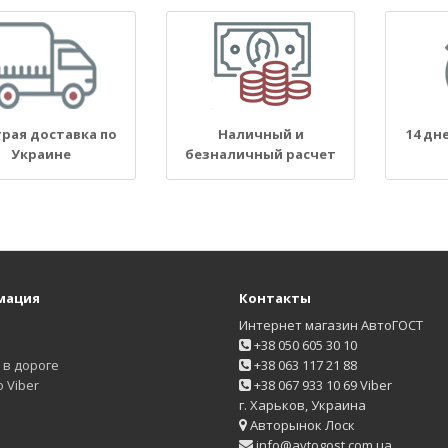
рая доставка по
Наличный и
14 дн
Украине
безналичный расчет
мация
Контакты
Интернет магазин АвтоГОСТ
+38 050 605 30 10
в дороге
+38 063 117 21 88
 Viber
+38 067 933 10 69 Viber
г. Харьков, Украина
Авторынок Лоск
info@avtogost.com.ua