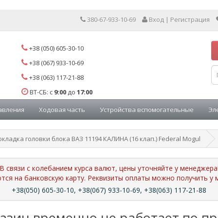
380-67-933-10-69
Вход | Регистрация
+38 (050) 605-30-10
+38 (067) 933-10-69
+38 (063) 117-21-88
ВТ-СБ: с
9:00
до
17:00
авления
Ходовая часть
Устройства вспомогательные
Эл
кладка головки блока ВАЗ 11194 КАЛИНА (16 клап.) Federal Mogul
В связи с колебанием курса валют, цены уточняйте у менеджера
ются на банковскую карту. Реквизиты оплаты можно получить 
+38(050) 605-30-10, +38(067) 933-10-69, +38(063) 117-21-88
азин временно не работает по п