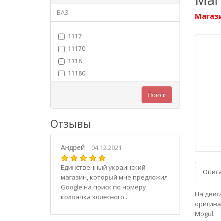
ВАЗ
Магази
1117
11170
1118
11180
11183
Поиск
11184
11186
Отзывы
1119
11190
Андрей
11194
04.12.2021
2101
Единственный украинский
Опис
21010
магазин, который мне предложил
2102
Google на поиск по номеру
На двига
колпачка колёсного..
21020
оригина
2103
Mogul.