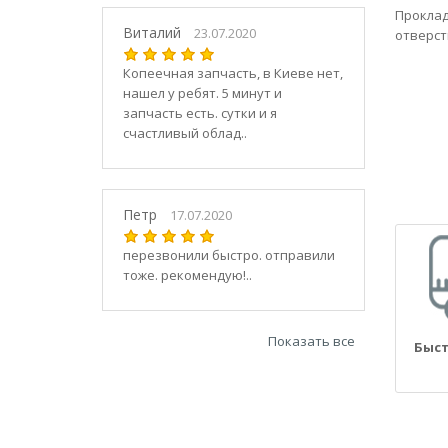
21030
Проклад
2104
Виталий
23.07.2020
отверст
21040
Копеечная запчасть, в Киеве нет,
21044
нашел у ребят. 5 минут и
21047
запчасть есть. сутки и я
2105
счастливый облад..
21050
2106
21060
Петр
17.07.2020
2107
21070
перезвонили быстро. отправили
тоже. рекомендую!..
21073
21074
2108
Показать все
Быст
21080
21082
21083
2109