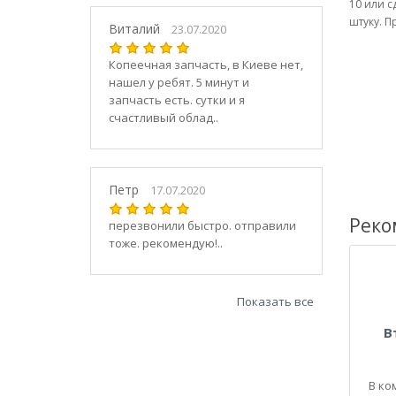
21030
10 или с
штуку. П
2104
Виталий
23.07.2020
21040
Копеечная запчасть, в Киеве нет,
21044
нашел у ребят. 5 минут и
21047
запчасть есть. сутки и я
2105
счастливый облад..
21050
2106
21060
Петр
17.07.2020
2107
Реко
21070
перезвонили быстро. отправили
тоже. рекомендую!..
21073
21074
2108
Показать все
21080
В
21082
21083
2109
В ко