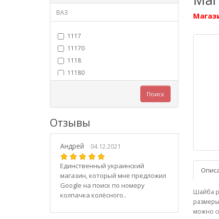
ВАЗ
Магази
1117
11170
1118
11180
11183
Поиск
11184
11186
Отзывы
1119
11190
Андрей
11194
04.12.2021
2101
Единственный украинский
Опис
21010
магазин, который мне предложил
2102
Google на поиск по номеру
Шайба ре
колпачка колёсного..
21020
размеры 
2103
можно с