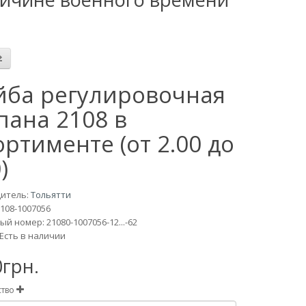
ба регулировочная
пана 2108 в
ортименте (от 2.00 до
)
итель:
Тольятти
108-1007056
й номер: 21080-1007056-12...-62
Есть в наличии
0грн.
ство