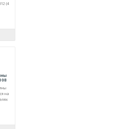
12 (4
ины
108
ины
ся на
елях