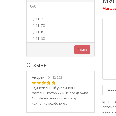
ВАЗ
Магази
1117
11170
1118
11180
11183
Поиск
11184
11186
Отзывы
1119
11190
Андрей
11194
04.12.2021
2101
Единственный украинский
Опис
21010
магазин, который мне предложил
2102
Google на поиск по номеру
Кронште
колпачка колёсного..
21020
автомоб
2103
навески 