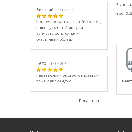
21030
Выполне
2104
Виталий
23.07.2020
Вес - 0,2
21040
Копеечная запчасть, в Киеве нет,
21044
нашел у ребят. 5 минут и
21047
запчасть есть. сутки и я
2105
счастливый облад..
21050
2106
21060
Петр
17.07.2020
2107
21070
перезвонили быстро. отправили
тоже. рекомендую!..
Быст
21073
21074
2108
Показать все
21080
21082
21083
2109