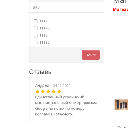
ВАЗ
Магази
1117
11170
1118
11180
11183
Поиск
11184
11186
Отзывы
1119
11190
Андрей
11194
04.12.2021
2101
Единственный украинский
21010
магазин, который мне предложил
2102
Google на поиск по номеру
колпачка колёсного..
21020
2103
Опис