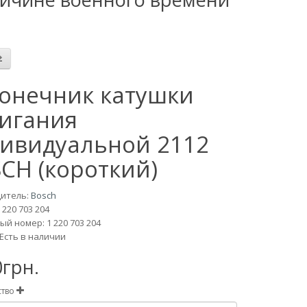
онечник катушки
игания
ивидуальной 2112
CH (короткий)
итель:
Bosch
 220 703 204
й номер: 1 220 703 204
Есть в наличии
0грн.
ство