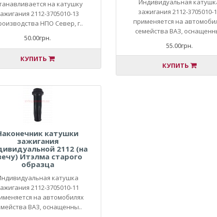
Индивидуальная катушк
танавливается на катушку
зажигания 2112-3705010-
ажигания 2112-3705010-13
применяется на автомоби
роизводства НПО Север, г..
семейства ВАЗ, оснащенны
50.00грн.
55.00грн.
КУПИТЬ
КУПИТЬ
Наконечник катушки
зажигания
дивидуальной 2112 (на
вечу) Итэлма старого
образца
Индивидуальная катушка
ажигания 2112-3705010-11
именяется на автомобилях
емейства ВАЗ, оснащенны..