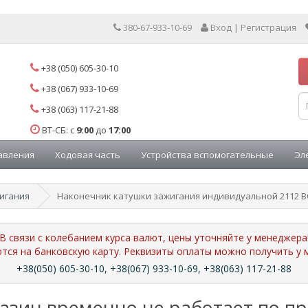
380-67-933-10-69
Вход | Регистрация
+38 (050) 605-30-10
+38 (067) 933-10-69
+38 (063) 117-21-88
ВТ-СБ: с
9:00
до
17:00
авления
Ходовая часть
Устройства вспомогательные
Эл
игания
Наконечник катушки зажигания индивидуальной 2112 B
В связи с колебанием курса валют, цены уточняйте у менеджера
ются на банковскую карту. Реквизиты оплаты можно получить 
+38(050) 605-30-10, +38(067) 933-10-69, +38(063) 117-21-88
азин временно не работает по п