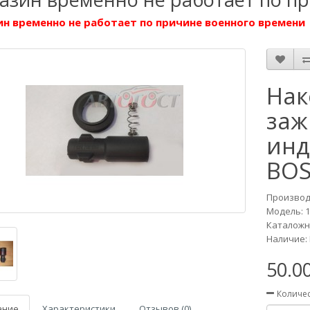
н временно не работает по причине военного времени
Нак
заж
инд
BOS
Производ
Модель:
1
Каталожны
Наличие: 
50.0
Количе
ание
Характеристики
Отзывов (0)