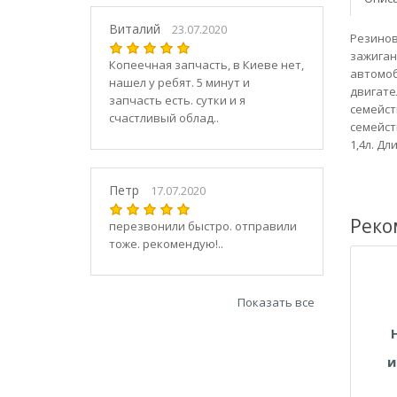
21030
2104
Виталий
23.07.2020
Резинов
21040
зажиган
Копеечная запчасть, в Киеве нет,
21044
автомоб
нашел у ребят. 5 минут и
21047
двигате
запчасть есть. сутки и я
семейст
2105
счастливый облад..
семейст
21050
1,4л. Д
2106
21060
Петр
17.07.2020
2107
Реко
21070
перезвонили быстро. отправили
тоже. рекомендую!..
21073
21074
2108
Показать все
21080
21082
21083
и
2109