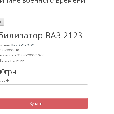
билизатор ВАЗ 2123
итель:
КейЭйСи ООО
123-2906010
й номер: 21230-2906010-00
Есть в наличии
00грн.
ство
Купить