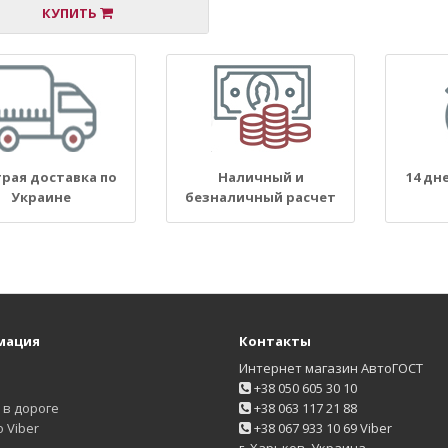
КУПИТЬ
рая доставка по
Наличный и
14 дн
Украине
безналичный расчет
мация
Контакты
Интернет магазин АвтоГОСТ
+38 050 605 30 10
в дороге
+38 063 117 21 88
 Viber
+38 067 933 10 69 Viber