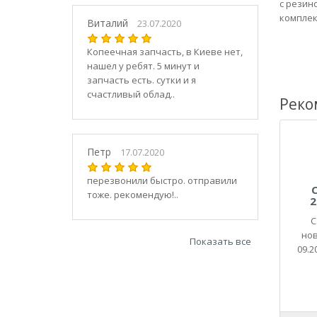
21030
с резин
комплек
2104
Виталий
23.07.2020
21040
Копеечная запчасть, в Киеве нет,
21044
нашел у ребят. 5 минут и
21047
запчасть есть. сутки и я
2105
счастливый облад..
Реко
21050
2106
21060
Петр
17.07.2020
2107
21070
перезвонили быстро. отправили
тоже. рекомендую!..
21073
2
21074
С
2108
нов
Показать все
21080
09.
21082
21083
2109