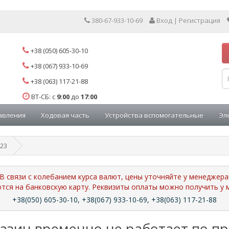
380-67-933-10-69
Вход | Регистрация
+38 (050) 605-30-10
+38 (067) 933-10-69
+38 (063) 117-21-88
ВТ-СБ: с
9:00
до
17:00
авления
Ходовая часть
Устройства вспомогательные
Эл
23
В связи с колебанием курса валют, цены уточняйте у менеджера
ются на банковскую карту. Реквизиты оплаты можно получить 
+38(050) 605-30-10, +38(067) 933-10-69, +38(063) 117-21-88
азин временно не работает по п