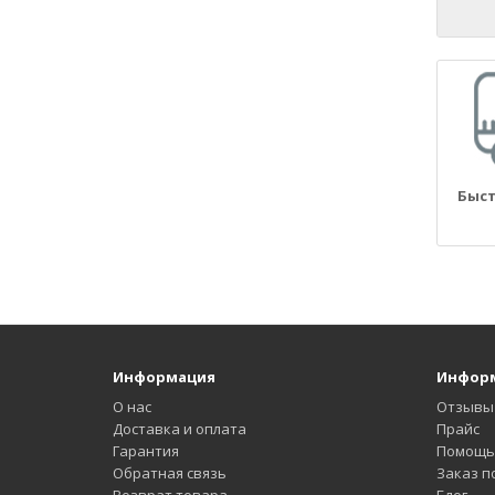
21090
21093
21099
2110
21100
21101
21102
Быст
21103
21104
2111
21110
21114
21116
2112
Информация
Инфор
21124
О нас
Отзывы
21126
Доставка и оплата
Прайс
21128
Гарантия
Помощь 
Обратная связь
2113
Заказ по