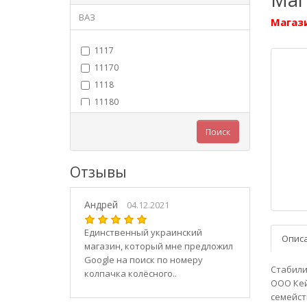
ВАЗ
Магази
1117
11170
1118
11180
11183
Поиск
11184
11186
Отзывы
1119
11190
Андрей
11194
04.12.2021
2101
Единственный украинский
Опис
21010
магазин, который мне предложил
2102
Google на поиск по номеру
Стабили
колпачка колёсного..
21020
ООО Кей
2103
семейст