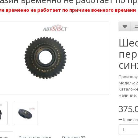
н временно не работает по причине военного времени
Шес
пер
син
Производ
Модель:
2
Каталожны
Наличие: 
375.
Количе
ание
Характеристики
Отзывов (0)