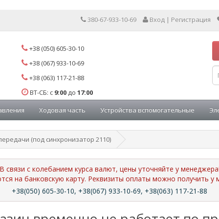
380-67-933-10-69
Вход | Регистрация
+38 (050) 605-30-10
+38 (067) 933-10-69
+38 (063) 117-21-88
ВТ-СБ: с
9:00
до
17:00
авления
Ходовая часть
Устройства вспомогательные
Эл
передачи (под синхронизатор 2110)
В связи с колебанием курса валют, цены уточняйте у менеджера
ются на банковскую карту. Реквизиты оплаты можно получить 
+38(050) 605-30-10, +38(067) 933-10-69, +38(063) 117-21-88
азин временно не работает по п