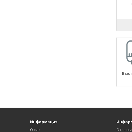
21090
21093
21099
2110
21100
21101
21102
21103
21104
2111
Быст
21110
21114
21116
2112
21124
21126
21128
Информация
Инфор
2113
О нас
Отзывы