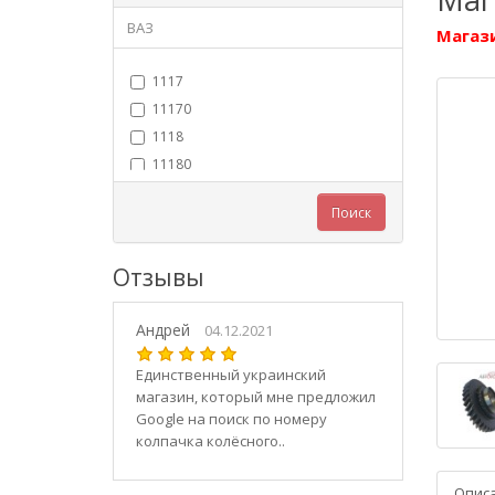
ВАЗ
Магази
1117
11170
1118
11180
11183
Поиск
11184
11186
Отзывы
1119
11190
Андрей
11194
04.12.2021
2101
Единственный украинский
21010
магазин, который мне предложил
2102
Google на поиск по номеру
колпачка колёсного..
21020
2103
Опис