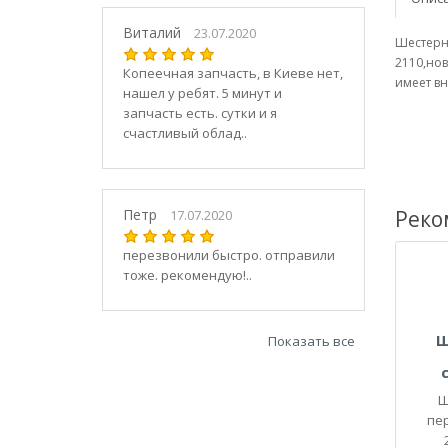
21030
2104
Виталий
23.07.2020
Шестерн
21040
2110,нов
Копеечная запчасть, в Киеве нет,
21044
имеет в
нашел у ребят. 5 минут и
21047
запчасть есть. сутки и я
2105
счастливый облад..
21050
2106
21060
Петр
Реко
17.07.2020
2107
21070
перезвонили быстро. отправили
тоже. рекомендую!..
21073
21074
2108
Ш
Показать все
21080
21082
Ш
21083
пе
2109