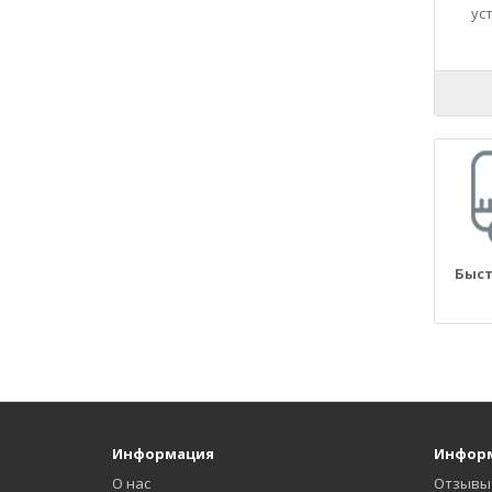
21090
ус
21093
21099
2110
21100
21101
21102
21103
21104
2111
Быст
21110
21114
21116
2112
21124
21126
21128
Информация
Инфор
2113
О нас
Отзывы