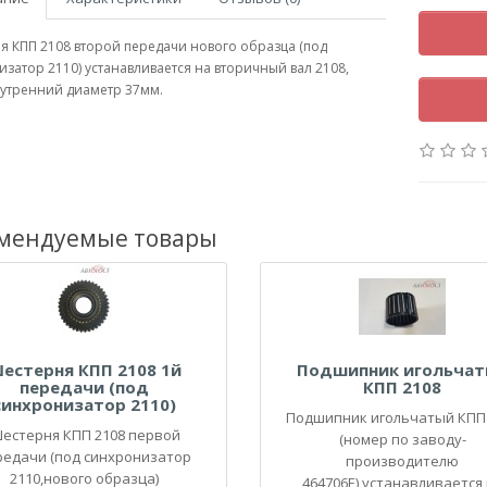
 КПП 2108 второй передачи нового образца (под
затор 2110) устанавливается на вторичный вал 2108,
нутренний диаметр 37мм.
мендуемые товары
естерня КПП 2108 1й
Подшипник игольча
передачи (под
КПП 2108
синхронизатор 2110)
Подшипник игольчатый КПП
естерня КПП 2108 первой
(номер по заводу-
редачи (под синхронизатор
производителю
2110,нового образца)
464706Е) устанавливается