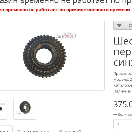
н временно не работает по причине военного времени
Шес
пер
син
Производ
Модель:
2
Каталожны
Наличие: 
375.
Количе
ание
Характеристики
Отзывов (0)