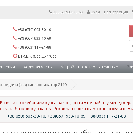
380-67-933-10-69
Вход | Регистрация
+38 (050) 605-30-10
+38 (067) 933-10-69
+38 (063) 117-21-88
ВТ-СБ: с
9:00
до
17:00
авления
Ходовая часть
Устройства вспомогательные
Эл
передачи (под синхронизатор 2110)
В связи с колебанием курса валют, цены уточняйте у менеджера
ются на банковскую карту. Реквизиты оплаты можно получить 
+38(050) 605-30-10, +38(067) 933-10-69, +38(063) 117-21-88
азин временно не работает по п