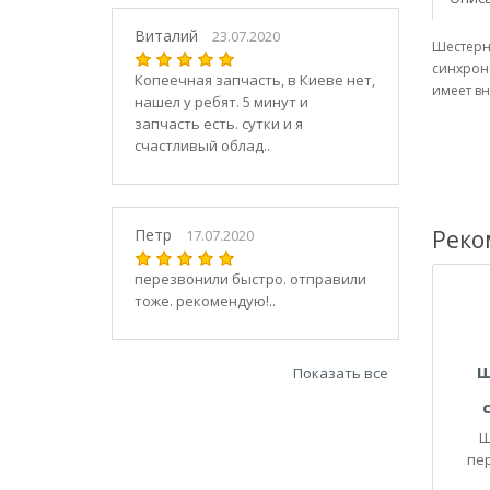
21030
2104
Виталий
23.07.2020
Шестерня
21040
синхрони
Копеечная запчасть, в Киеве нет,
21044
имеет в
нашел у ребят. 5 минут и
21047
запчасть есть. сутки и я
2105
счастливый облад..
21050
2106
21060
Петр
Реко
17.07.2020
2107
21070
перезвонили быстро. отправили
тоже. рекомендую!..
21073
21074
2108
Ш
Показать все
21080
21082
Ш
21083
пе
2109