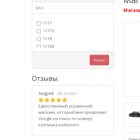
ВАЗ
Магази
1117
11170
1118
11180
11183
Поиск
11184
11186
Отзывы
1119
11190
Андрей
11194
04.12.2021
2101
Единственный украинский
21010
магазин, который мне предложил
2102
Google на поиск по номеру
колпачка колёсного..
21020
2103
Опис