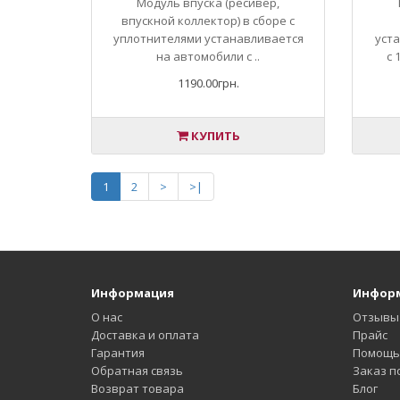
Модуль впуска (ресивер,
впускной коллектор) в сборе с
уплотнителями устанавливается
уст
на автомобили с ..
с 
1190.00грн.
КУПИТЬ
1
2
>
>|
Информация
Инфор
О нас
Отзывы
Доставка и оплата
Прайс
Гарантия
Помощь 
Обратная связь
Заказ по
Возврат товара
Блог