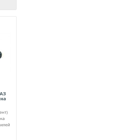
ВАЗ
(на
ент)
 на
билей