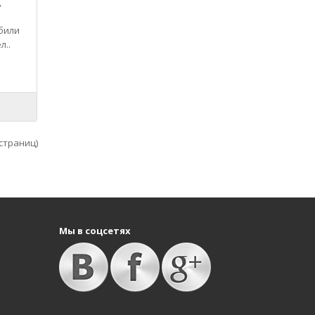
,
били
л..
 страниц)
Мы в соцсетях