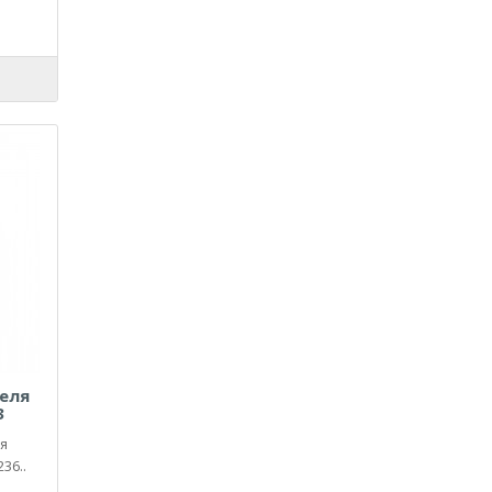
еля
3
я
36..