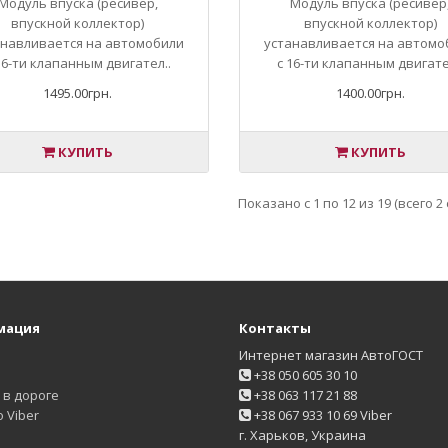
Модуль впуска (ресивер,
Модуль впуска (ресивер
впускной коллектор)
впускной коллектор)
анавливается на автомобили
устанавливается на автомо
16-ти клапанным двигател..
с 16-ти клапанным двигате
1495.00грн.
1400.00грн.
КУПИТЬ
КУПИТЬ
Показано с 1 по 12 из 19 (всего 2
мация
Контакты
Интернет магазин АвтоГОСТ
+38 050 605 30 10
в дороге
+38 063 117 21 88
 Viber
+38 067 933 10 69 Viber
г. Харьков, Украина